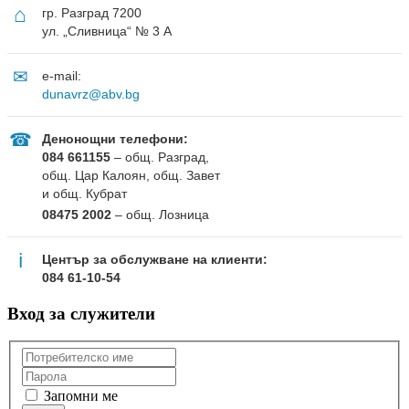
⌂
гр. Разград 7200
ул. „Сливница“ № 3 А
✉
e-mail:
dunavrz@abv.bg
☎
Денонощни телефони:
084 661155
– общ. Разград,
общ. Цар Калоян, общ. Завет
и общ. Кубрат
08475 2002
– общ. Лозница
ℹ
Център за обслужване на клиенти:
084 61-10-54
Вход за служители
Запомни ме