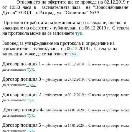
Отварянето на офертите ще се проведе на
02
.
12
.201
9
г.
от 10:30 часа в
заседателната зала
на "Водоснабдяване-
Дунав" ЕООД гр. Разград, ул. "Сливница" №3А
Протокол от работата на комисията за разглеждане, оценка и
класиране на офертите -
публикуван на 06.12.2019 г. С текста
на протокола може да се запознаете
тук.
Заповед за утвърждаване на протокола и определяне на
изпълнители -
публикувана на 06.12.2019 г. С текста на
заповедта може да се запознаете
тук.
Договор позиция 1 -
публикуван на 18.12.2019 г. С текста на договора може
тук.
да се запознаете
Договор позиция 3 -
публикуван на 27.12.2019 г. С текста на договора може
тук.
да се запознаете
Договор позиция 2 -
публикуван на 30.12.2019 г. С текста на договора може
тук.
да се запознаете
Договор позиция 4-
публикуван на 14.01.2020 г. С текста на договора може
тук.
да се запознаете
Договор позиция 5 -
публикуван на 14.01.2020 г. С текста на договора може
тук.
да се запознаете