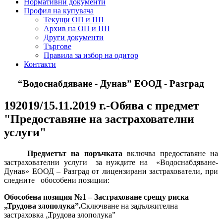
Нормативни документи
Профил на купувача
Текущи ОП и ПП
Архив на ОП и ПП
Други документи
Търгове
Правила за избор на одитор
Контакти
“Водоснабдяване - Дунав” ЕООД - Разград
192019/15.11.2019 г.-Обява с предмет
"Предоставяне на застрахователни
услуги"
Предметът на поръчката
включва предоставяне на
застрахователни услуги
за нуждите на
«Водоснабдяване-
Дунав» ЕООД – Разград
от лицензирани застрахователи, при
следните
обособени позиции:
Обособена позиция №1 – Застраховане срещу риска
„Трудова злополука”.
Сключване на задължителна
застраховка „Трудова злополука”