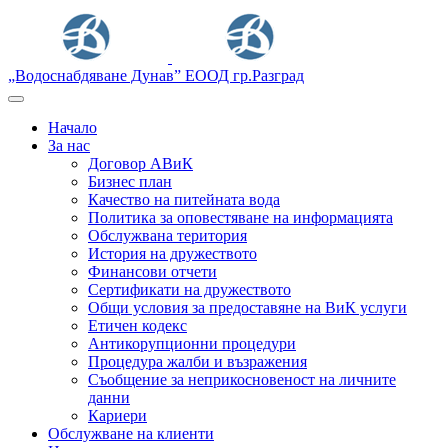
„Водоснабдяване Дунав” ЕООД гр.Разград
Начало
За нас
Договор АВиК
Бизнес план
Качество на питейната вода
Политика за оповестяване на информацията
Обслужвана територия
История на дружеството
Финансови отчети
Сертификати на дружеството
Общи условия за предоставяне на ВиК услуги
Етичен кодекс
Антикорупционни процедури
Процедура жалби и възражения
Съобщение за неприкосновеност на личните
данни
Кариери
Обслужване на клиенти