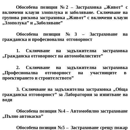
Обособена позиция №2 – Застраховка „Живот” с
включени клаузи злополука и заболяване.
Сключване на
групова рискова застраховка „Живот” с включени клаузи
„Злополука” и „Заболяване”
Обособена позиция №3 – Застраховане на
гражданска и професионална
отговорност
1. Сключване на задължителна застраховка
„Гражданска отговорност на автомобилистите”
2. Сключване на задължителна
застраховка
„Професионална отговорност на участниците в
проектирането и строителството”
3. Сключване на задължителна застраховка „Обща
гражданска отговорност” за Лаборатория за изпитване на
води
Обособена позиция №4
–
Автомобилно застраховане
„Пълно автокаско”
Обособена позиция №5
–
З
астраховане срещу пожар