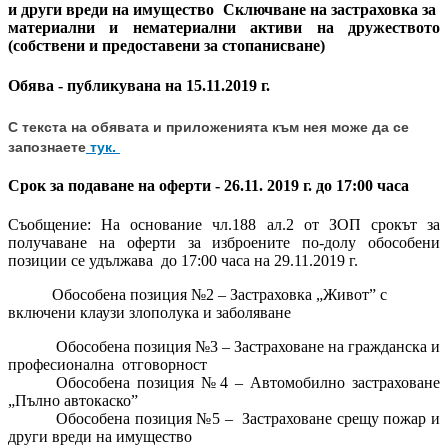
и други вреди на имущество
Сключване на застраховка за
материални и нематериални активи на дружеството
(собствени и предоставени за стопанисване)
Обява - публикувана на 15.11.2019 г.
С текста на обявата и приложенията към нея може да се
запознаете
тук.
Срок за подаване на оферти - 26.11. 2019 г. до 17:00 часа
Съобщение:
На основание чл.188 ал.2 от ЗОП срокът за
получаване на оферти за
изброените по-долу
обособени
позиции се удължава
до 17:00 часа на 2
9
.
11
.201
9
г.
Обособена позиция №
2
– Застраховка „Живот” с
включени клаузи злополука и заболяване
Обособена позиция №3 – Застраховане на гражданска и
професионална
отговорност
Обособена позиция №4
–
Автомобилно застраховане
„Пълно автокаско”
Обособена позиция №5
–
З
астраховане срещу пожар и
други вреди на имущество