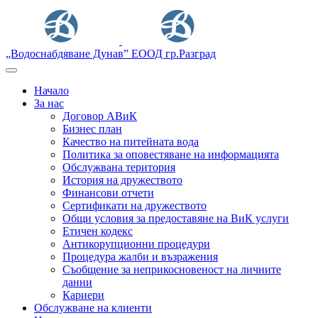
„Водоснабдяване Дунав” ЕООД гр.Разград
Начало
За нас
Договор АВиК
Бизнес план
Качество на питейната вода
Политика за оповестяване на информацията
Обслужвана територия
История на дружеството
Финансови отчети
Сертификати на дружеството
Общи условия за предоставяне на ВиК услуги
Етичен кодекс
Антикорупционни процедури
Процедура жалби и възражения
Съобщение за неприкосновеност на личните
данни
Кариери
Обслужване на клиенти