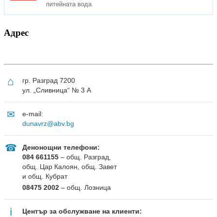
питейната вода
Адрес
⌂
гр. Разград 7200
ул. „Сливница“ № 3 А
✉
e-mail:
dunavrz@abv.bg
☎
Денонощни телефони:
084 661155
– общ. Разград,
общ. Цар Калоян, общ. Завет
и общ. Кубрат
08475 2002
– общ. Лозница
ℹ
Център за обслужване на клиенти: