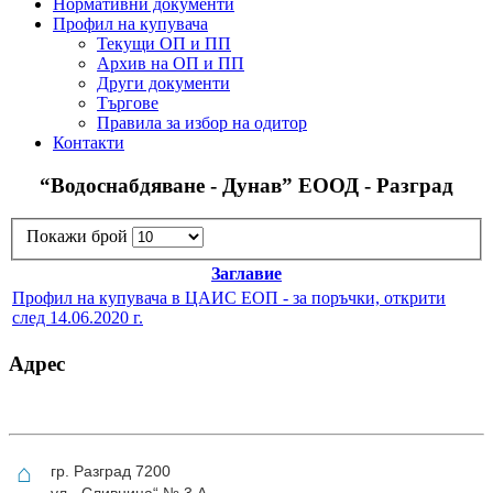
Нормативни документи
Профил на купувача
Текущи ОП и ПП
Архив на ОП и ПП
Други документи
Търгове
Правила за избор на одитор
Контакти
“Водоснабдяване - Дунав” ЕООД - Разград
Покажи брой
Заглавие
Профил на купувача в ЦАИС ЕОП - за поръчки, открити
след 14.06.2020 г.
Адрес
⌂
гр. Разград 7200