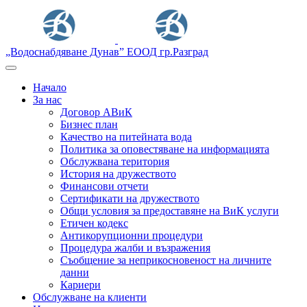
„Водоснабдяване Дунав” ЕООД гр.Разград
Начало
За нас
Договор АВиК
Бизнес план
Качество на питейната вода
Политика за оповестяване на информацията
Обслужвана територия
История на дружеството
Финансови отчети
Сертификати на дружеството
Общи условия за предоставяне на ВиК услуги
Етичен кодекс
Антикорупционни процедури
Процедура жалби и възражения
Съобщение за неприкосновеност на личните
данни
Кариери
Обслужване на клиенти