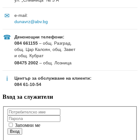
ул. „Сливница“ № 3 А
✉
e-mail:
dunavrz@abv.bg
☎
Денонощни телефони:
084 661155
– общ. Разград,
общ. Цар Калоян, общ. Завет
и общ. Кубрат
08475 2002
– общ. Лозница
ℹ
Център за обслужване на клиенти:
084 61-10-54
Вход за служители
Запомни ме