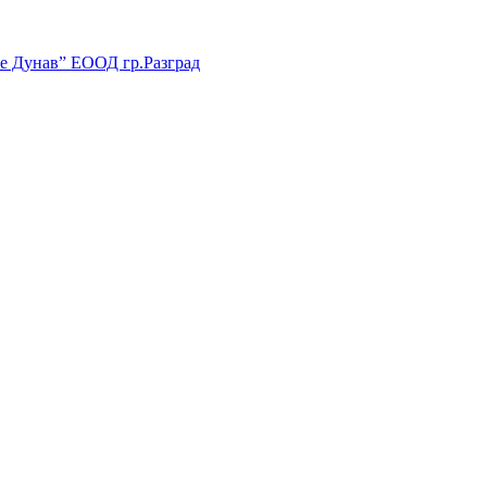
е Дунав” ЕООД гр.Разград