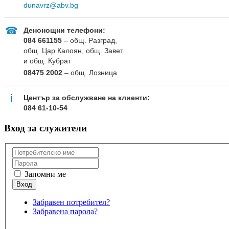
dunavrz@abv.bg
☎
Денонощни телефони:
084 661155
– общ. Разград,
общ. Цар Калоян, общ. Завет
и общ. Кубрат
08475 2002
– общ. Лозница
ℹ
Център за обслужване на клиенти:
084 61-10-54
Вход за служители
Запомни ме
Забравен потребител?
Забравена парола?