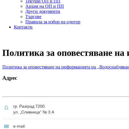
Текущи ОП и ПП
Архив на ОП и ПП
Други документи
Търгове
Правила за избор на одитор
Контакти
Политика за оповестяване на
Политика за оповестяване на информацията на ,,Водоснабдява
Адрес
⌂
гр. Разград 7200
ул. „Сливница“ № 3 А
✉
e-mail: