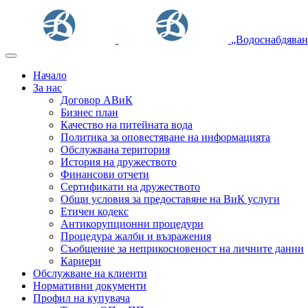
„Водоснабдяван
Начало
За нас
Договор АВиК
Бизнес план
Качество на питейната вода
Политика за оповестяване на информацията
Обслужвана територия
История на дружеството
Финансови отчети
Сертификати на дружеството
Общи условия за предоставяне на ВиК услуги
Етичен кодекс
Антикорупционни процедури
Процедура жалби и възражения
Съобщение за неприкосновеност на личните данни
Кариери
Обслужване на клиенти
Нормативни документи
Профил на купувача