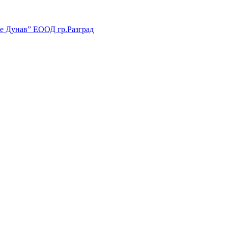
е Дунав” ЕООД гр.Разград