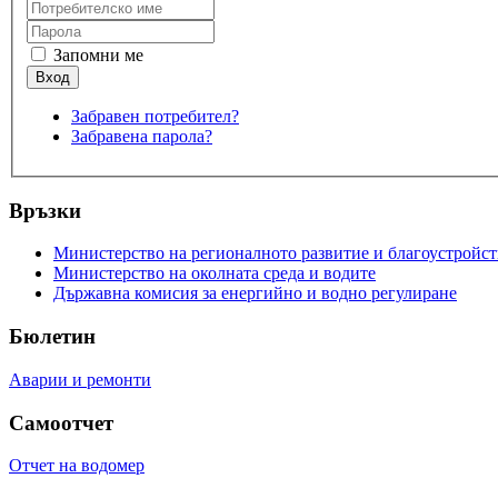
Запомни ме
Забравен потребител?
Забравена парола?
Връзки
Министерство на регионалното развитие и благоустройст
Министерство на околната среда и водите
Държавна комисия за енергийно и водно регулиране
Бюлетин
Аварии и ремонти
Самоотчет
Отчет на водомер