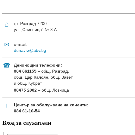
⌂
гр. Разград 7200
ул. „Сливница“ № 3 А
✉
e-mail:
dunavrz@abv.bg
☎
Денонощни телефони:
084 661155
– общ. Разград,
общ. Цар Калоян, общ. Завет
и общ. Кубрат
08475 2002
– общ. Лозница
ℹ
Център за обслужване на клиенти:
084 61-10-54
Вход за служители