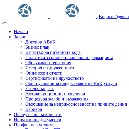
„Водоснабдяван
Начало
За нас
Договор АВиК
Бизнес план
Качество на питейната вода
Политика за оповестяване на информацията
Обслужвана територия
История на дружеството
Финансови отчети
Сертификати на дружеството
Общи условия за предоставяне на ВиК услуги
Етичен кодекс
Антикорупционни процедури
Процедура жалби и възражения
Съобщение за неприкосновеност на личните данни
Кариери
Обслужване на клиенти
Нормативни документи
Профил на купувача