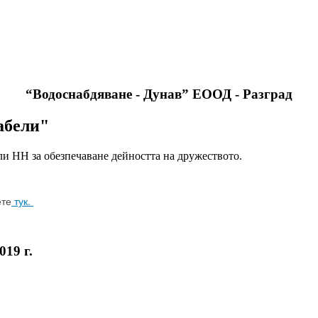
“Водоснабдяване - Дунав” ЕООД - Разград
абели"
и НН за обезпечаване дейността на дружеството.
ете
тук.
019 г.